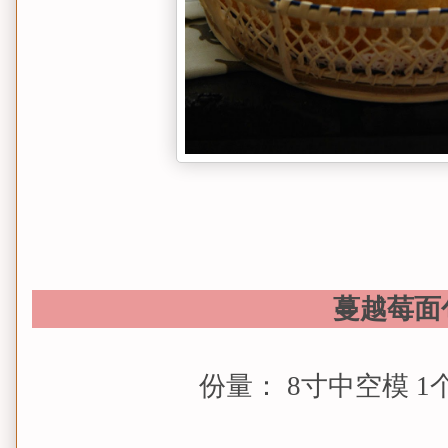
蔓越莓面
份量： 8寸中空模 1个