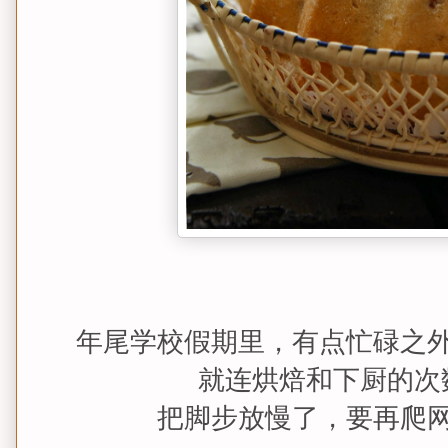
年尾学校假期里，有点忙碌之
就连烘焙和下厨的次
把脚步放慢了，要再爬