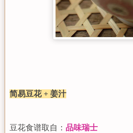
简易豆花 + 姜汁
豆花食谱取自：
品味瑞士