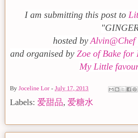
I am submitting this post to
Li
"GINGE
hosted by
Alvin@Chef 
and organised by
Zoe of Bake for
My Little favou
By
Joceline Lor
-
July 17, 2013
Labels:
爱甜品
,
爱糖水