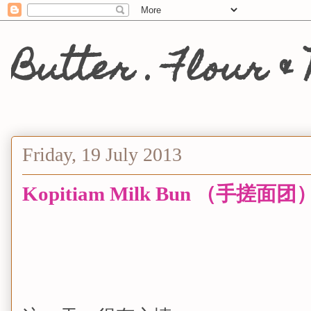
Butter . Flou
Friday, 19 July 2013
Kopitiam Milk Bun （手搓面团