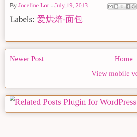
By
Joceline Lor
-
July 19, 2013
Labels:
爱烘焙-面包
Newer Post
Home
View mobile ve